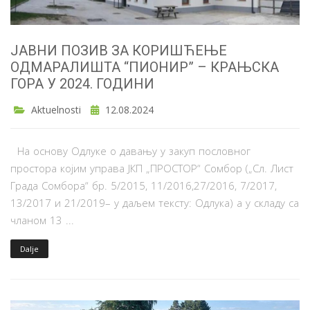
ЈАВНИ ПОЗИВ ЗА КОРИШЋЕЊЕ
ОДМАРАЛИШТА “ПИОНИР” – КРАЊСКА
ГОРА У 2024. ГОДИНИ
Aktuelnosti
12.08.2024
На основу Одлуке о давању у закуп пословног
простора којим управа ЈКП „ПРОСТОР“ Сомбор („Сл. Лист
Града Сомбора“ бр. 5/2015, 11/2016,27/2016, 7/2017,
13/2017 и 21/2019– у даљем тексту: Одлука) а у складу са
чланом 13 ...
Dalje