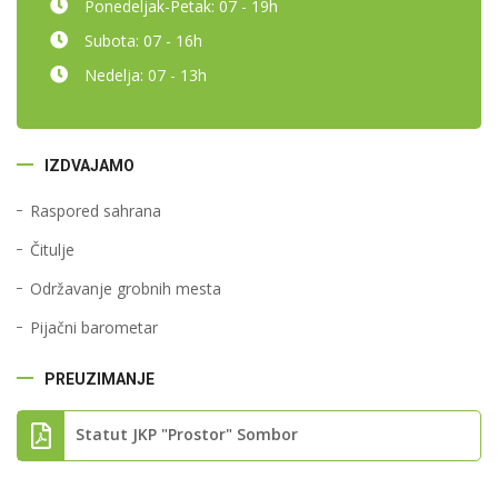
Ponedeljak-Petak:
07 - 19h
Subota:
07 - 16h
Nedelja:
07 - 13h
IZDVAJAMO
Raspored sahrana
Čitulje
Održavanje grobnih mesta
Pijačni barometar
PREUZIMANJE
Statut JKP "Prostor" Sombor