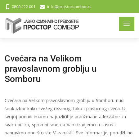
0800 222 001
info@prostorsombor.rs
Cvećara na Velikom
pravoslavnom groblju u
Somboru
Cvećara na Velikom pravoslavnom groblju u Somboru nudi
širok izbor kako svežeg rezanog, tako i plastičnog cveća. U
svojoj ponudi imamo najrazličitije aranžmane adekvatne za
svaku priliku, spremni smo da Vam izadjemo u susret i
napravimo ono što ste Vi zamislili. Sve informacije, porudžbine