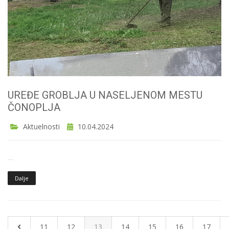
UREĐE GROBLJA U NASELJENOM MESTU
ČONOPLJA
Aktuelnosti
10.04.2024
...
Dalje
11
12
13
14
15
16
17