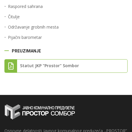
Raspored sahrana
Čitulje
Održavanje grobnih mesta
Pijačni barometar
PREUZIMANJE
Statut JKP "Prostor" Sombor
Osnovne delatnosti Javnog komunalnog preduzeća „PROSTOR”