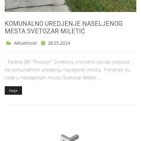
KOMUNALNO UREDJENJE NASELJENOG
MESTA SVETOZAR MILETIĆ
Aktuelnosti
28.05.2024
Radnici JKP "Prostor" Sombora, trenutno izvode radoove
na komunalnom uredjenju naseljenih mesta. Trimeraši su
radili u naseljenom mestu Svetozar Miletić ...
Dalje