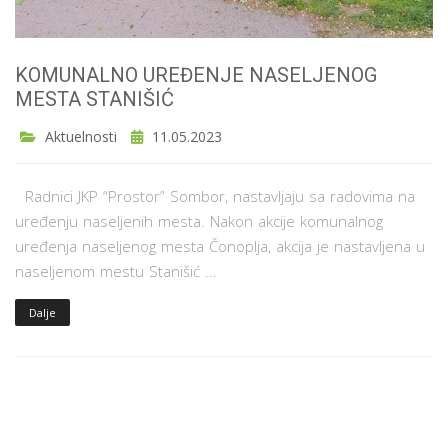
KOMUNALNO UREĐENJE NASELJENOG
MESTA STANIŠIĆ
Aktuelnosti
11.05.2023
Radnici JKP “Prostor” Sombor, nastavljaju sa radovima na
uređenju naseljenih mesta. Nakon akcije komunalnog
uređenja naseljenog mesta Čonoplja, akcija je nastavljena u
naseljenom mestu Stanišić ...
Dalje