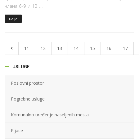
члана 6-9 и 12 ...
Dalje
11
12
13
14
15
16
17
USLUGE
Poslovni prostor
Pogrebne usluge
Komunalno uređenje naseljenih mesta
Pijace