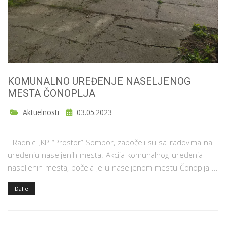
KOMUNALNO UREĐENJE NASELJENOG
MESTA ČONOPLJA
Aktuelnosti
03.05.2023
Radnici JKP “Prostor” Sombor, započeli su sa radovima na
uređenju naseljenih mesta. Akcija komunalnog uređenja
naseljenih mesta, počela je u naseljenom mestu Čonoplja ...
Dalje