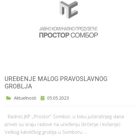
UREĐENJE MALOG PRAVOSLAVNOG
GROBLJA
Aktuelnosti
05.05.2023
Radnici JKP „Prostor“ Sombor, u toku jučerašnjeg dana
priveli su kraju radove na uređenju (krčenje i košenje)
Velikog katoličkog groblja u Somboru ...