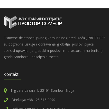
Osnovne delatnosti Javnog komunalnog preduzeća „PROSTOR”
su pogrebne usluge i održavanje grobalja, poslovi pijaca i
poslovi upravljanja gradskim poslovnim prostorom na teritoriji
grada Sombora i naseljenih mesta.
Kontakt
Trg cara Lazara 1, 25101 Sombor, Srbija
Direkcija: +381 25 515 0090
Dežurni centar: +381 25 515 0100